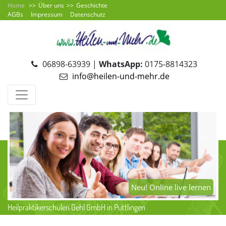
Home
Über uns
Geschichte
AGBs
Impressum
Datenschutz
06898-63939 |
WhatsApp:
0175-8814323
info@heilen-und-mehr.de
Neu! Online live lernen
Heilpraktikerschulen Gehl GmbH in Püttlingen