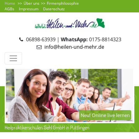
Home
Über uns
Firmenphilosophie
AGBs
Impressum
Datenschutz
06898-63939 |
WhatsApp:
0175-8814323
info@heilen-und-mehr.de
Neu! Online live lernen
Heilpraktikerschulen Gehl GmbH in Püttlingen