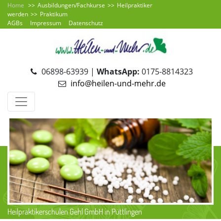
Home
Ausbildungen/Fachkurse
Heilpraktiker
werden
Praktikum
AGBs
Impressum
Datenschutz
06898-63939 |
WhatsApp:
0175-8814323
info@heilen-und-mehr.de
Heilpraktikerschulen Gehl GmbH in Püttlingen