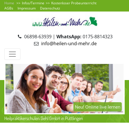
Home
Infos/Termine
Kostenloser Probeunterricht
AGBs
Impressum
Datenschutz
06898-63939 |
WhatsApp:
0175-8814323
info@heilen-und-mehr.de
Neu! Online live lernen
Heilpraktikerschulen Gehl GmbH in Püttlingen